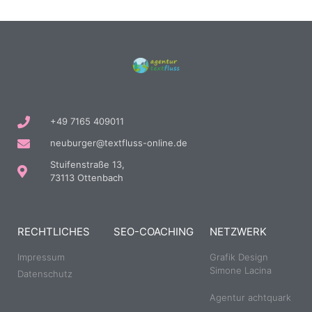
+49 7165 409011
neuburger@textfluss-online.de
Stuifenstraße 13,
73113 Ottenbach
RECHTLICHES
SEO-COACHING
NETZWERK
Impressum
Grafik Design
Simone Lacina
Datenschutz
Agentur achtquark